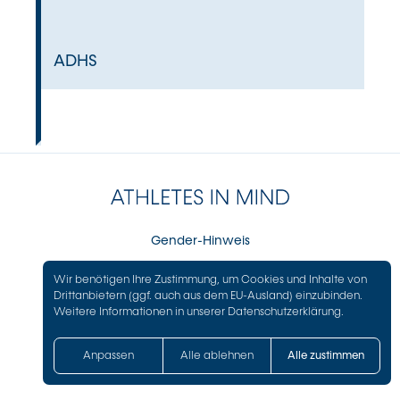
ADHS
Gender-Hinweis
Impressum
Wir benötigen Ihre Zustimmung, um Cookies und Inhalte von
Datenschutz
Drittanbietern (ggf. auch aus dem EU-Ausland) einzubinden.
Weitere Informationen in unserer
Datenschutzerklärung
.
Anpassen
Alle ablehnen
Alle zustimmen